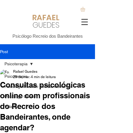
RAFA
EL
GUEDES
Psicólogo Recreio dos Bandeirantes
Post
Psicoterapia
Rafael Guedes
Psicoterapia
29 de mar.
4 min de leitura
Consultas psicológicas
Psicólogo Recreio dos Bandeirantes
online com profissionais
Psicólogo Online
do Recreio dos
Vídeos
Bandeirantes, onde
agendar?