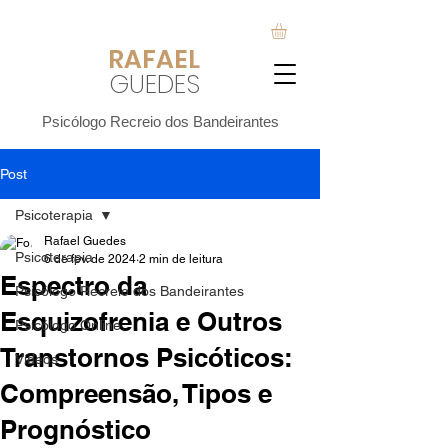
RAFA
EL
GUEDES
Psicólogo Recreio dos Bandeirantes
Post
Psicoterapia
Rafael Guedes
Psicoterapia
6 de fev. de 2024
2 min de leitura
Espectro da
Psicólogo Recreio dos Bandeirantes
Esquizofrenia e Outros
Psicólogo Online
Transtornos Psicóticos:
Vídeos
Compreensão, Tipos e
Prognóstico