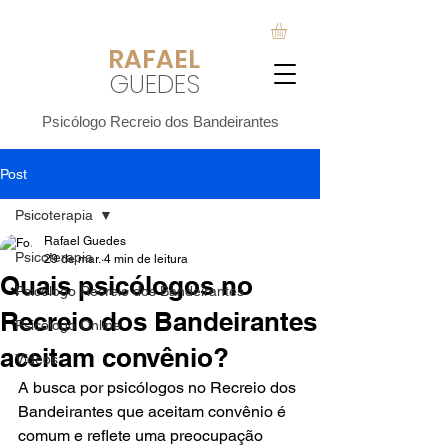
RAFA
EL
GUEDES
Psicólogo Recreio dos Bandeirantes
Post
Psicoterapia
Rafael Guedes
Psicoterapia
29 de mar.
4 min de leitura
Quais psicólogos no
Psicólogo Recreio dos Bandeirantes
Recreio dos Bandeirantes
Psicólogo Online
aceitam convênio?
Vídeos
A busca por psicólogos no Recreio dos 
Bandeirantes que aceitam convênio é 
comum e reflete uma preocupação 