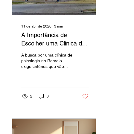
medos e dificuldades. Com
técnicas...
11 de abr. de 2026
∙
3
min
A Importância de
Escolher uma Clínica de
Psicologia no Recreio
A busca por uma clínica de
dos Bandeirantes
psicologia no Recreio
exige critérios que vão
além da proximidade
geográfica. Para garantir
resultados terapêuticos
eficazes, é fundamental
avaliar a fundamentação
2
0
científica e a regularidade
técnica dos profissionais.
O que define uma boa
clínica de psicologia Uma
instituição de excelência
deve operar sob as