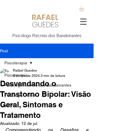
RAFA
EL
GUEDES
Psicólogo Recreio dos Bandeirantes
Post
Psicoterapia
Rafael Guedes
Psicoterapia
4 de fev. de 2024
3 min de leitura
Desvendando o
Psicólogo Recreio dos Bandeirantes
Transtorno Bipolar: Visão
Psicólogo Online
Geral, Sintomas e
Vídeos
Tratamento
Atualizado:
12 de jul.
Compreendendo os Desafios e 