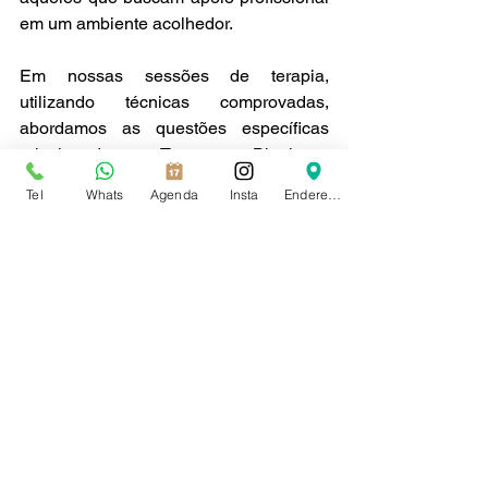
em um ambiente acolhedor.
Em nossas sessões de terapia, 
utilizando técnicas comprovadas, 
abordamos as questões específicas 
relacionadas ao Transtorno Bipolar e 
Transtornos Relacionados. Como 
Tel
Whats
Agenda
Insta
Endereço
psicólogo no Recreio dos Bandeirantes, 
meu compromisso é fornecer suporte 
holístico, considerando não apenas os 
sintomas clínicos, mas também o bem-
estar emocional geral do indivíduo.
Conclusão:
 Compreender o Transtorno 
Bipolar é um passo fundamental para 
aqueles que enfrentam essa condição e 
para seus entes queridos. No meu 
consultório de psicologia no Recreio 